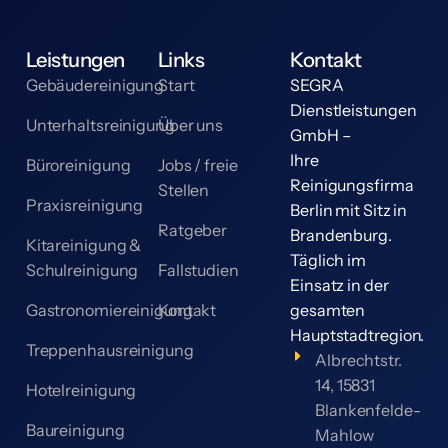
Leistungen
Links
Kontakt
Gebäudereinigung
Start
SEGRA
Dienstleistungen
Unterhaltsreinigung
Über uns
GmbH –
Ihre
Büroreinigung
Jobs / freie
Reinigungsfirma
Stellen
Praxisreinigung
Berlin mit Sitz in
Ratgeber
Brandenburg.
Kitareinigung &
Täglich im
Schulreinigung
Fallstudien
Einsatz in der
Gastronomiereinigung
Kontakt
gesamten
Hauptstadtregion.
Treppenhausreinigung
Albrechtstr.
14, 15831
Hotelreinigung
Blankenfelde-
Baureinigung
Mahlow