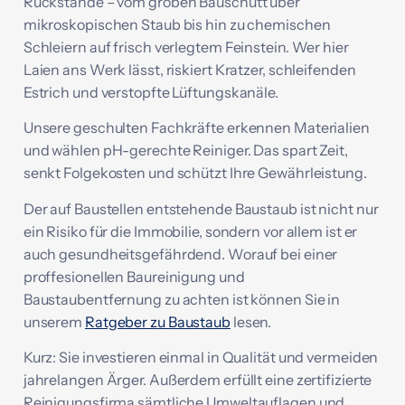
Rückstände – vom groben Bauschutt über
mikroskopischen Staub bis hin zu chemischen
Schleiern auf frisch verlegtem Feinstein. Wer hier
Laien ans Werk lässt, riskiert Kratzer, schleifenden
Estrich und verstopfte Lüftungskanäle.
Unsere geschulten Fachkräfte erkennen Materialien
und wählen pH-gerechte Reiniger. Das spart Zeit,
senkt Folgekosten und schützt Ihre Gewährleistung.
Der auf Baustellen entstehende Baustaub ist nicht nur
ein Risiko für die Immobilie, sondern vor allem ist er
auch gesundheitsgefährdend. Worauf bei einer
proffesionellen Baureinigung und
Baustaubentfernung zu achten ist können Sie in
unserem
Ratgeber zu Baustaub
lesen.
Kurz: Sie investieren einmal in Qualität und vermeiden
jahrelangen Ärger. Außerdem erfüllt eine zertifizierte
Reinigungsfirma sämtliche Umweltauflagen und