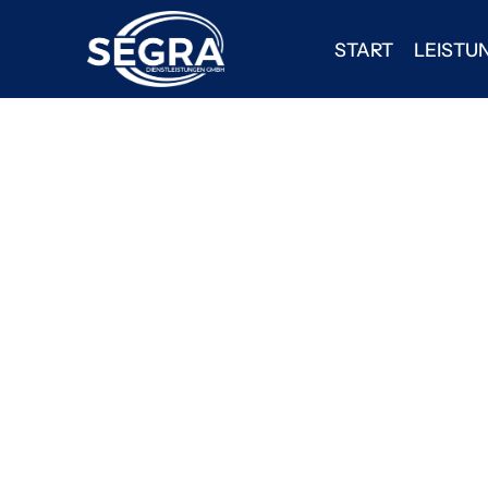
START
LEISTU