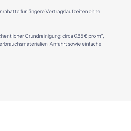
enrabatte für längere Vertragslaufzeiten ohne
entlicher Grundreinigung: circa 0,85 € pro m²,
Verbrauchsmaterialien, Anfahrt sowie einfache