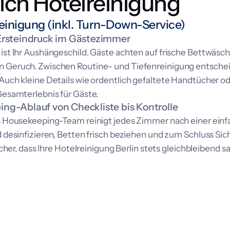
ich Hotelreinigung
inigung (inkl. Turn-Down-Service)
Ersteindruck im Gästezimmer
st Ihr Aushängeschild. Gäste achten auf frische Bettwäsche
Geruch. Zwischen Routine- und Tiefenreinigung entscheide
Auch kleine Details wie ordentlich gefaltete Handtücher 
esamterlebnis für Gäste.
ng-Ablauf von Checkliste bis Kontrolle
s Housekeeping-Team reinigt jedes Zimmer nach einer einf
 desinfizieren, Betten frisch beziehen und zum Schluss Sic
icher, dass Ihre Hotelreinigung Berlin stets gleichbleibend s