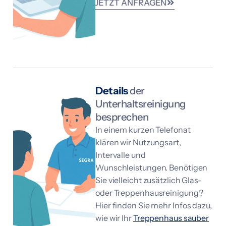
JETZT ANFRAGEN
g
s
h
ä
u
f
i
g
k
Details
der
e
Unterhaltsreinigung
i
t
besprechen
m
In einem kurzen Telefonat
o
klären wir Nutzungsart,
n
a
Intervalle und
t
Wunschleistungen. Benötigen
l
Sie vielleicht zusätzlich Glas-
i
c
oder Treppenhausreinigung?
h
Hier finden Sie mehr Infos dazu,
e
wie wir Ihr
Treppenhaus sauber