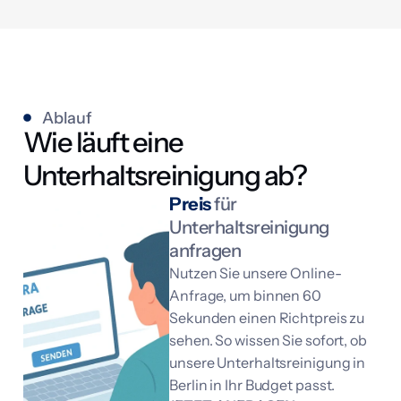
s
h
ä
u
f
i
g
Ablauf
k
Wie läuft eine
e
i
Unterhaltsreinigung ab?
t
(
Preis
für
c
Unterhaltsreinigung
a
.
anfragen
)
Nutzen Sie unsere Online-
R
Anfrage, um binnen 60
e
i
Sekunden einen Richtpreis zu
n
sehen. So wissen Sie sofort, ob
i
unsere Unterhaltsreinigung in
g
u
Berlin in Ihr Budget passt.
n