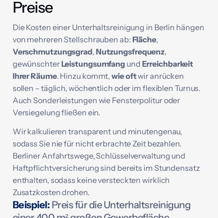
Preise
Die Kosten einer Unterhaltsreinigung in Berlin hängen
von mehreren Stellschrauben ab:
Fläche
,
Verschmutzungsgrad
,
Nutzungsfrequenz
,
gewünschter
Leistungsumfang
und
Erreichbarkeit
Ihrer Räume
. Hinzu kommt,
wie oft
wir anrücken
sollen – täglich, wöchentlich oder im flexiblen Turnus.
Auch Sonderleistungen wie Fensterpolitur oder
Versiegelung fließen ein.
Wir kalkulieren transparent und minutengenau,
sodass Sie nie für nicht erbrachte Zeit bezahlen.
Berliner Anfahrtswege, Schlüsselverwaltung und
Haftpflichtversicherung sind bereits im Stundensatz
enthalten, sodass keine versteckten wirklich
Zusatzkosten drohen.
Beispiel:
Preis für die Unterhaltsreinigung
einer 400 m² großen Gewerbefläche