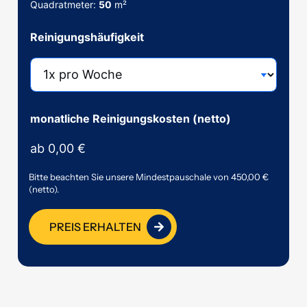
g
Quadratmeter:
50
m²
u
n
Reinigungshäufigkeit
g
s
h
ä
u
f
i
monatliche Reinigungskosten (netto)
g
k
ab
0,00 €
e
i
Bitte beachten Sie unsere Mindestpauschale von 450,00 €
t
(netto).
R
e
i
PREIS ERHALTEN
n
i
g
u
n
g