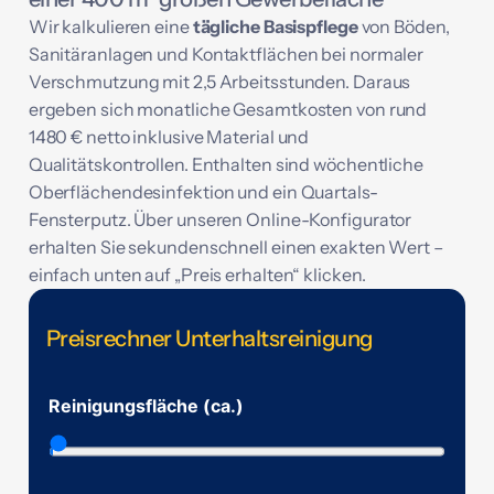
Wir kalkulieren eine
tägliche Basispflege
von Böden,
Sanitäranlagen und Kontaktflächen bei normaler
Verschmutzung mit 2,5 Arbeitsstunden. Daraus
ergeben sich monatliche Gesamtkosten von rund
1480 € netto inklusive Material und
Qualitätskontrollen. Enthalten sind wöchentliche
Oberflächendesinfektion und ein Quartals-
Fensterputz. Über unseren Online-Konfigurator
erhalten Sie sekundenschnell einen exakten Wert –
einfach unten auf „Preis erhalten“ klicken.
Preisrechner Unterhaltsreinigung
R
Reinigungsfläche (ca.)
e
i
n
i