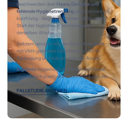
Beschwerden über
Haare, Gerüche und
fehlende Hygienetrennung
übernahmen wir
kurzfristig – Begehung binnen 24 Stunden,
Start der täglichen Praxisreinigung in
derselben Woche.
Seitdem reinigen wir Mo–Sa im Abendslot,
mit VAH-gelisteter Desinfektion, HEPA-
Absaugung und dokumentierten Audits.
Ergebnis:
hygienisch einwandfreie Räume
und deutlich positivere Rückmeldungen der
Tierhalter.
FALLSTUDIE ANSEHEN