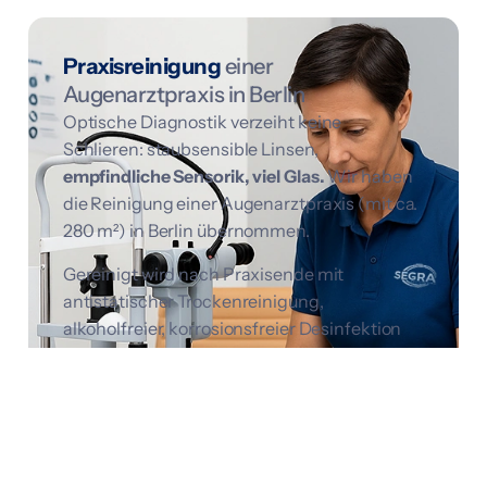
Praxisreinigung
einer
Augenarztpraxis in Berlin
Optische Diagnostik verzeiht keine
Schlieren: staubsensible Linsen,
empfindliche Sensorik, viel Glas.
Wir haben
die Reinigung einer Augenarztpraxis (mit ca.
280 m²) in Berlin übernommen.
Gereinigt wird nach Praxisende mit
antistatischer Trockenreinigung,
alkoholfreier, korrosionsfreier Desinfektion
und digitaler Checkliste; monatliche
Qualitätsgespräche inklusive.
Resultat:
geschützte Diagnosetechnik,
sauberer Empfang und keine
Beanstandungen in Sanitär und