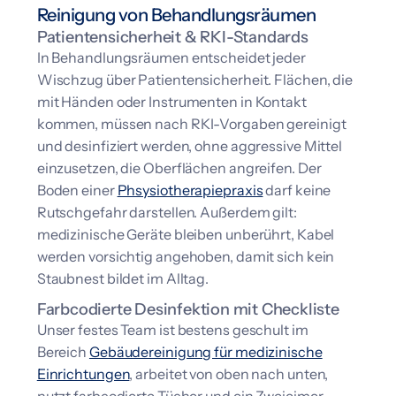
Reinigung von Behandlungsräumen
Patientensicherheit & RKI-Standards
In Behandlungsräumen entscheidet jeder
Wischzug über Patientensicherheit. Flächen, die
mit Händen oder Instrumenten in Kontakt
kommen, müssen nach RKI-Vorgaben gereinigt
und desinfiziert werden, ohne aggressive Mittel
einzusetzen, die Oberflächen angreifen. Der
Boden einer
Phsysiotherapiepraxis
darf keine
Rutschgefahr darstellen. Außerdem gilt:
medizinische Geräte bleiben unberührt, Kabel
werden vorsichtig angehoben, damit sich kein
Staubnest bildet im Alltag.
Farbcodierte Desinfektion mit Checkliste
Unser festes Team ist bestens geschult im
Bereich
Gebäudereinigung für medizinische
Einrichtungen
,
arbeitet von oben nach unten,
nutzt farbcodierte Tücher und ein Zweieimer-