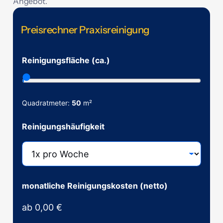
Angebot.
Preisrechner Praxisreinigung
(
Reinigungsfläche (ca.)
n
e
t
t
o
Quadratmeter:
50
m²
)
R
Reinigungshäufigkeit
e
i
n
i
g
u
n
monatliche Reinigungskosten (netto)
g
s
ab
0,00 €
h
ä