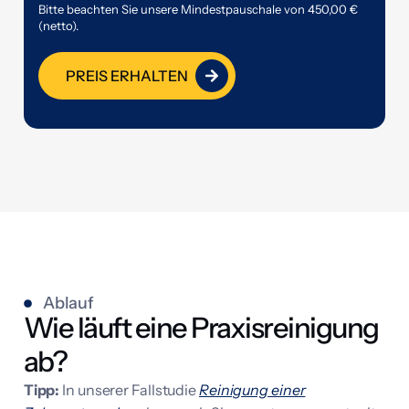
Bitte beachten Sie unsere Mindestpauschale von 450,00 €
u
(netto).
f
i
g
PREIS ERHALTEN
k
e
i
t
m
o
n
a
t
l
i
c
h
Ablauf
e
Wie läuft eine Praxisreinigung
ab?
Tipp:
In unserer Fallstudie
Reinigung einer