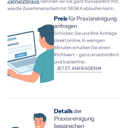
Zahnarztpraxis
nehmen wir Sie ganz transparent mit,
wie die Zusammenarbeit mit SEGRA ablaufen kann.
Preis
für Praxisreinigung
anfragen
Schicken Sie uns Ihre Anfrage
direkt online. In wenigen
Minuten erhalten Sie einen
Richtwert – ganz unverbindlich
und kostenfrei.
JETZT ANFRAGEN
Details
der
Praxisreinigung
besprechen