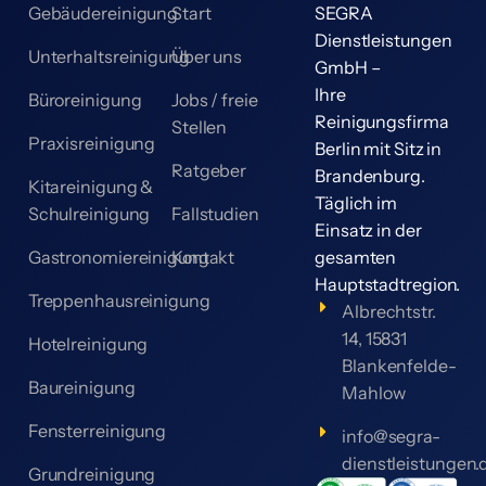
Gebäudereinigung
Start
SEGRA
Dienstleistungen
Unterhaltsreinigung
Über uns
GmbH –
Ihre
Büroreinigung
Jobs / freie
Reinigungsfirma
Stellen
Praxisreinigung
Berlin mit Sitz in
Ratgeber
Brandenburg.
Kitareinigung &
Täglich im
Schulreinigung
Fallstudien
Einsatz in der
Gastronomiereinigung
Kontakt
gesamten
Hauptstadtregion.
Treppenhausreinigung
Albrechtstr.
14, 15831
Hotelreinigung
Blankenfelde-
Baureinigung
Mahlow
Fensterreinigung
info@segra-
dienstleistungen.
Grundreinigung