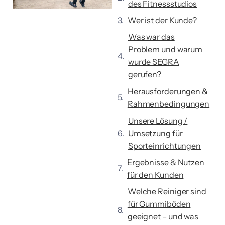
des Fitnessstudios
Wer ist der Kunde?
Was war das
Problem und warum
wurde SEGRA
gerufen?
Herausforderungen &
Rahmenbedingungen
Unsere Lösung /
Umsetzung für
Sporteinrichtungen
Ergebnisse & Nutzen
für den Kunden
Welche Reiniger sind
für Gummiböden
geeignet – und was