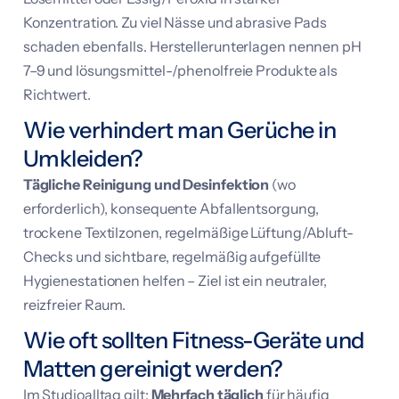
Konzentration. Zu viel Nässe und abrasive Pads
schaden ebenfalls. Herstellerunterlagen nennen pH
7–9 und lösungsmittel-/phenolfreie Produkte als
Richtwert.
Wie verhindert man Gerüche in
Umkleiden?
Tägliche Reinigung und Desinfektion
(wo
erforderlich), konsequente Abfallentsorgung,
trockene Textilzonen, regelmäßige Lüftung/Abluft-
Checks und sichtbare, regelmäßig aufgefüllte
Hygienestationen helfen – Ziel ist ein neutraler,
reizfreier Raum.
Wie oft sollten Fitness-Geräte und
Matten gereinigt werden?
Im Studioalltag gilt:
Mehrfach täglich
für häufig