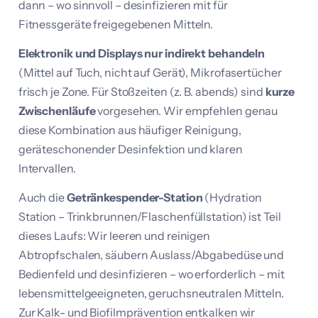
dann – wo sinnvoll – desinfizieren mit für
Fitnessgeräte freigegebenen Mitteln.
Elektronik und Displays nur indirekt behandeln
(Mittel auf Tuch, nicht auf Gerät), Mikrofasertücher
frisch je Zone. Für Stoßzeiten (z. B. abends) sind
kurze
Zwischenläufe
vorgesehen. Wir empfehlen genau
diese Kombination aus häufiger Reinigung,
geräteschonender Desinfektion und klaren
Intervallen.
Auch die
Getränkespender-Station
(Hydration
Station – Trinkbrunnen/Flaschenfüllstation) ist Teil
dieses Laufs: Wir leeren und reinigen
Abtropfschalen, säubern Auslass/Abgabedüse und
Bedienfeld und desinfizieren – wo erforderlich – mit
lebensmittelgeeigneten, geruchsneutralen Mitteln.
Zur Kalk- und Biofilmprävention entkalken wir