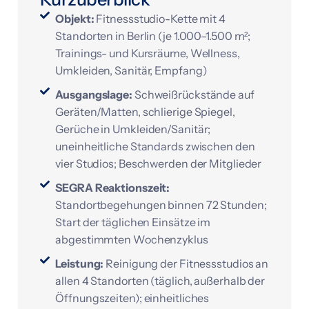
Objekt:
Fitnessstudio-Kette mit 4
Standorten in Berlin (je 1.000–1.500 m²;
Trainings- und Kursräume, Wellness,
Umkleiden, Sanitär, Empfang)
Ausgangslage:
Schweißrückstände auf
Geräten/Matten, schlierige Spiegel,
Gerüche in Umkleiden/Sanitär;
uneinheitliche Standards zwischen den
vier Studios; Beschwerden der Mitglieder
SEGRA Reaktionszeit:
Standortbegehungen binnen 72 Stunden;
Start der täglichen Einsätze im
abgestimmten Wochenzyklus
Leistung:
Reinigung der Fitnessstudios an
allen 4 Standorten (täglich, außerhalb der
Öffnungszeiten); einheitliches