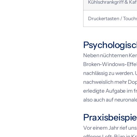
Kühlschrankgriff & Ka
Druckertasten / Touch
Psychologis
Neben nüchternen Kenn
Broken-Windows-Effekt 
nachlässig zu werden.
nachweislich mehr Dopa
erledigte Aufgabe im fr
also auch auf neuronal
Praxisbeispie
Vor einem Jahr rief un
offenes Loft-Büro in Kr