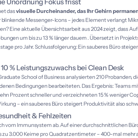
Wie Unordnung Fokus frisst
net das
visuelle Durcheinander, das Ihr Gehirn permane
er blinkende Messenger-Icons – jedes Element verlangt Mi
en? Eine aktuelle Übersichtsarbeit aus 2024 zeigt, dass Auf
ungen um bis zu 13 % länger dauern . Übersetzt in Projekt
stage pro Jahr. Schlussfolgerung: Ein sauberes Büro steige
 10 % Leistungszuwachs bei Clean Desk
Graduate School of Business
analysierten 210 Probanden, di
edenen Bedingungen bearbeiteten. Das Ergebnis: Teams mi
zehn Prozent schneller und verzeichneten 15 % weniger Co
irkung – ein sauberes Büro steigert Produktivität also schw
esundheit & Fehlzeiten
uch vom Immunsystem ab. Auf einer durchschnittlichen Bü
bis zu 3.000 Keime pro Quadratzentimeter – 400-mal mehr 