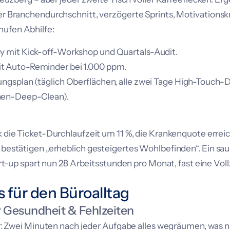
 Branchendurchschnitt, verzögerte Sprints, Motivationskn
ufen Abhilfe:
y mit Kick-off-Workshop und Quartals-Audit.
 Auto-Reminder bei 1.000 ppm.
ngsplan (täglich Oberflächen, alle zwei Tage High-Touch-D
hen-Deep-Clean).
die Ticket-Durchlaufzeit um 11 %, die Krankenquote erreic
estätigen „erheblich gesteigertes Wohlbefinden“. Ein sau
rt-up spart nun 28 Arbeitsstunden pro Monat, fast eine Vollz
s für den Büroalltag
r Gesundheit & Fehlzeiten
r: Zwei Minuten nach jeder Aufgabe alles wegräumen, was 