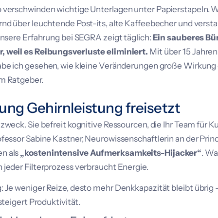
o verschwinden wichtige Unterlagen unter Papierstapeln.
rnd über leuchtende Post-its, alte Kaffeebecher und versta
Unsere Erfahrung bei SEGRA zeigt täglich:
Ein sauberes Bür
, weil es Reibungsverluste eliminiert.
Mit über 15 Jahren
be ich gesehen, wie kleine Veränderungen große Wirkung 
em Ratgeber.
g Gehirnleistung freisetzt
zweck. Sie befreit kognitive Ressourcen, die Ihr Team für K
ofessor Sabine Kastner, Neurowissenschaftlerin an der Princ
n als
„kostenintensive Aufmerksamkeits-Hijacker“
. Wa
 jeder Filterprozess verbraucht Energie.
: Je weniger Reize, desto mehr Denkkapazität bleibt übrig 
steigert Produktivität.