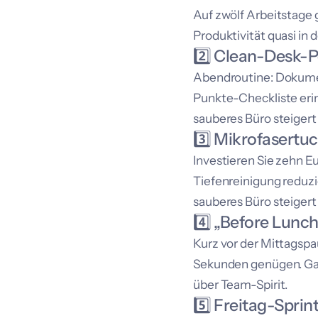
Auf zwölf Arbeitstage 
Produktivität quasi in 
2️⃣ Clean-Desk-P
Abendroutine: Dokument
Punkte-Checkliste erin
sauberes Büro steigert
3️⃣ Mikrofasertu
Investieren Sie zehn E
Tiefenreinigung reduzi
sauberes Büro steigert 
4️⃣ „Before Lunc
Kurz vor der Mittagspa
Sekunden genügen. Gami
über Team-Spirit.
5️⃣ Freitag-Sprin