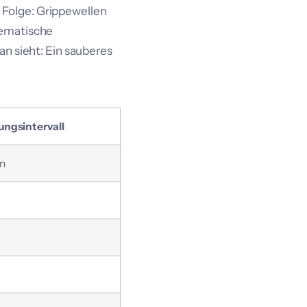
Folge: Grippewellen
tematische
an sieht: Ein sauberes
ungsintervall
en