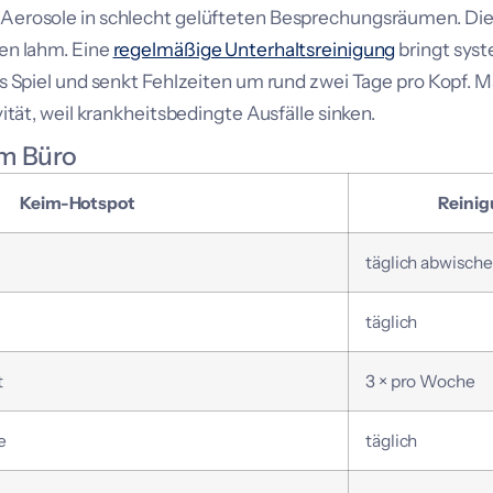
erosole in schlecht gelüfteten Besprechungsräumen. Die 
en lahm. Eine
regelmäßige Unterhaltsreinigung
bringt sys
s Spiel und senkt Fehlzeiten um rund zwei Tage pro Kopf. M
ität, weil krankheitsbedingte Ausfälle sinken.
m Büro
Keim-Hotspot
Reinig
täglich abwisch
täglich
t
3 × pro Woche
e
täglich