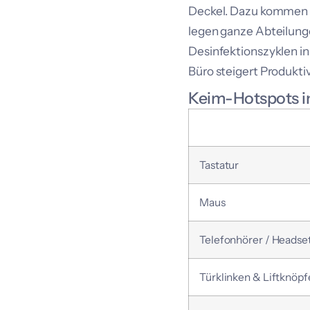
Deckel. Dazu kommen A
legen ganze Abteilung
Desinfektionszyklen in
Büro steigert Produktiv
Keim-Hotspots i
Tastatur
Maus
Telefonhörer / Headse
Türklinken & Liftknöpf