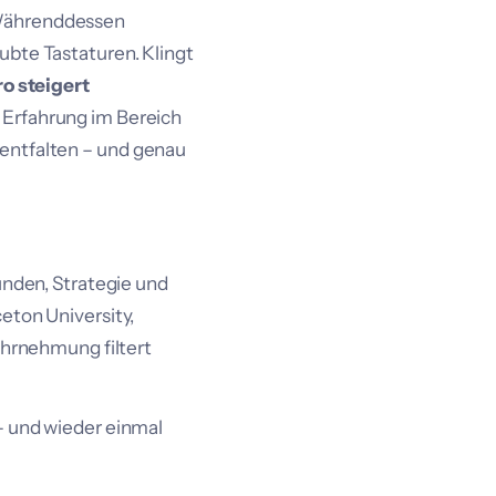
 Währenddessen
ubte Tastaturen. Klingt
o steigert
 Erfahrung im Bereich
entfalten – und genau
unden, Strategie und
eton University,
hrnehmung filtert
– und wieder einmal