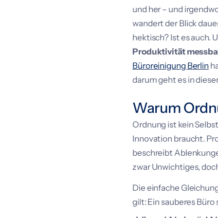
und her – und irgendw
wandert der Blick daue
hektisch? Ist es auch. 
Produktivität messbar
Büroreinigung Berlin
ha
darum geht es in dies
Warum Ordnun
Ordnung ist kein Selbst
Innovation braucht. Pr
beschreibt Ablenkunge
zwar Unwichtiges, doch
Die einfache Gleichung
gilt: Ein sauberes Büro 