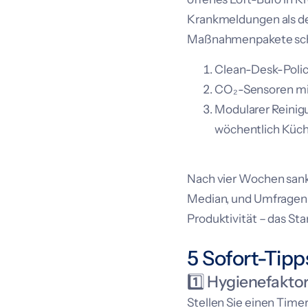
Krankmeldungen als der
Maßnahmenpakete sch
Clean-Desk-Polic
CO₂-Sensoren mit
Modularer Reinigu
wöchentlich Küc
Nach vier Wochen sank 
Median, und Umfragen b
Produktivität – das Sta
5 Sofort-Tipp
1️⃣ Hygienefakto
Stellen Sie einen Time