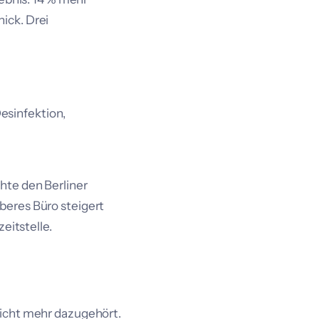
ick. Drei
esinfektion,
hte den Berliner
beres Büro steigert
eitstelle.
nicht mehr dazugehört.