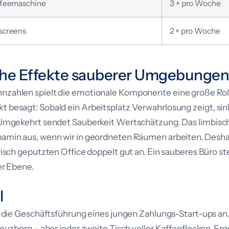
ffeemaschine
3 × pro Woche
screens
2 × pro Woche
che Effekte sauberer Umgebungen
zahlen spielt die emotionale Komponente eine große Rol
besagt: Sobald ein Arbeitsplatz Verwahrlosung zeigt, sink
 Umgekehrt sendet Sauberkeit Wertschätzung. Das limbisc
min aus, wenn wir in geordneten Räumen arbeiten. Deshalb
isch geputzten Office doppelt gut an. Ein sauberes Büro st
er Ebene.
l
s die Geschäftsführung eines jungen Zahlungs-Start-ups an
euzberg – aber jeder zweite Tisch voller Kaffeeflecken. Er