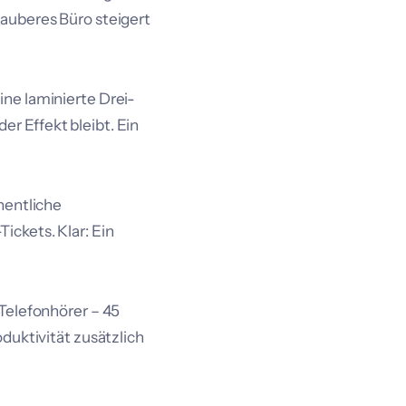
sauberes Büro steigert
ne laminierte Drei-
r Effekt bleibt. Ein
hentliche
ickets. Klar: Ein
Telefonhörer – 45
duktivität zusätzlich