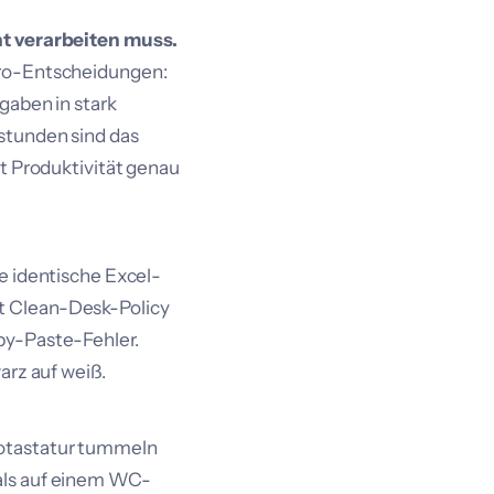
nt verarbeiten muss.
kro-Entscheidungen:
gaben in stark
stunden sind das
rt Produktivität genau
e identische Excel-
t Clean-Desk-Policy
py-Paste-Fehler.
arz auf weiß.
rotastatur tummeln
als auf einem WC-