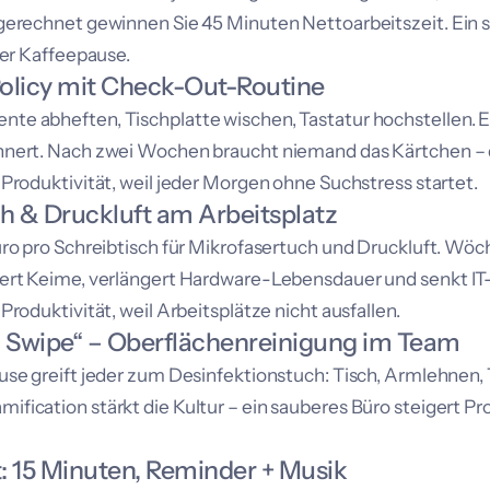
gerechnet gewinnen Sie 45 Minuten Nettoarbeitszeit. Ein 
der Kaffeepause.
olicy mit Check-Out-Routine
e abheften, Tischplatte wischen, Tastatur hochstellen. Ei
nert. Nach zwei Wochen braucht niemand das Kärtchen – de
 Produktivität, weil jeder Morgen ohne Suchstress startet.
ch & Druckluft am Arbeitsplatz
uro pro Schreibtisch für Mikrofasertuch und Druckluft. Wöc
ert Keime, verlängert Hardware-Lebensdauer und senkt IT-T
Produktivität, weil Arbeitsplätze nicht ausfallen.
h Swipe“ – Oberflächenreinigung im Team
use greift jeder zum Desinfektionstuch: Tisch, Armlehnen, 
fication stärkt die Kultur – ein sauberes Büro steigert Pro
t: 15 Minuten, Reminder + Musik