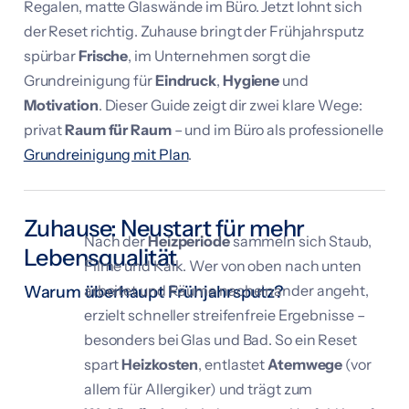
Regalen, matte Glaswände im Büro. Jetzt lohnt sich
der Reset richtig. Zuhause bringt der Frühjahrsputz
spürbar
Frische
, im Unternehmen sorgt die
Grundreinigung für
Eindruck
,
Hygiene
und
Motivation
. Dieser Guide zeigt dir zwei klare Wege:
privat
Raum für Raum
– und im Büro als professionelle
Grundreinigung mit Plan
.
Zuhause: Neustart für mehr
Nach der
Heizperiode
sammeln sich Staub,
Lebensqualität
Filme und Kalk. Wer von oben nach unten
Warum überhaupt Frühjahrsputz?
arbeitet und Räume nacheinander angeht,
erzielt schneller streifenfreie Ergebnisse –
besonders bei Glas und Bad. So ein Reset
spart
Heizkosten
, entlastet
Atemwege
(vor
allem für Allergiker) und trägt zum