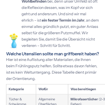
Wohlbefinden
bei, denn unser Umfeld ist oft
die Reflexion dessen, was im Kopf vor sich
geht und andersrum. Und sind wir mal
ehrlich – ist
ein fester Termin im Jahr
, an dem
einmal alles gründlich putzt, ein guter Anlass
selbst für die größeren Putzmuffel. Wir
begleiten Sie, damit Sie die Übersicht nicht
verlieren – Schritt für Schritt.
Welche Utensilien sollte man griffbereit haben?
Hier ist eine Auflistung aller Materialien, die Ihnen
beim Frühlingsputz helfen. Sollte etwas davon fehlen,
ist es kein Weltuntergang. Diese Tabelle dient primär
der Orientierung.
Kategorie
Wofür
Was bereitlegen
Tücher &
Allgemeine
Mikrofasertücher
(2–3
Schwämme
Oberflächen,
Farben),