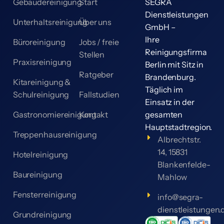
Gebäudereinigung
Start
SEGRA
Dienstleistungen
Unterhaltsreinigung
Über uns
GmbH –
Ihre
Büroreinigung
Jobs / freie
Reinigungsfirma
Stellen
Praxisreinigung
Berlin mit Sitz in
Ratgeber
Brandenburg.
Kitareinigung &
Täglich im
Schulreinigung
Fallstudien
Einsatz in der
Gastronomiereinigung
Kontakt
gesamten
Hauptstadtregion.
Treppenhausreinigung
Albrechtstr.
14, 15831
Hotelreinigung
Blankenfelde-
Baureinigung
Mahlow
Fensterreinigung
info@segra-
dienstleistungen.
Grundreinigung