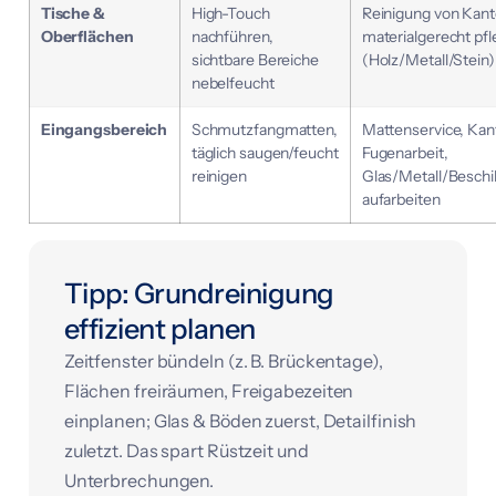
Tische &
High-Touch
Reinigung von Kan
Oberflächen
nachführen,
materialgerecht pf
sichtbare Bereiche
(Holz/Metall/Stein)
nebelfeucht
Eingangsbereich
Schmutzfangmatten,
Mattenservice, Kan
täglich saugen/feucht
Fugenarbeit,
reinigen
Glas/Metall/Beschi
aufarbeiten
Tipp: Grundreinigung
effizient planen
Zeitfenster bündeln (z. B. Brückentage),
Flächen freiräumen, Freigabezeiten
einplanen; Glas & Böden zuerst, Detailfinish
zuletzt. Das spart Rüstzeit und
Unterbrechungen.