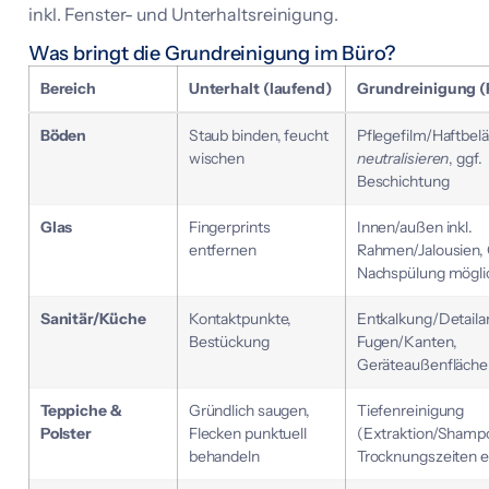
inkl. Fenster- und Unterhaltsreinigung.
Was bringt die Grundreinigung im Büro?
Bereich
Unterhalt (laufend)
Grundreinigung (
Böden
Staub binden, feucht
Pflegefilm/Haftbelä
wischen
neutralisieren
, ggf.
Beschichtung
Glas
Fingerprints
Innen/außen inkl.
entfernen
Rahmen/Jalousien
Nachspülung mögli
Sanitär/Küche
Kontaktpunkte,
Entkalkung/Detailar
Bestückung
Fugen/Kanten,
Geräteaußenfläche
Teppiche &
Gründlich saugen,
Tiefenreinigung
Polster
Flecken punktuell
(Extraktion/Shamp
behandeln
Trocknungszeiten e