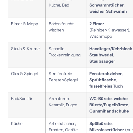
Küche, Bad
Schwammtücher
,
weicher Schwamm
Eimer & Mopp
Böden feucht
2 Eimer
wischen
(Reiniger/Klarwasser),
Wischmopp
Staub & Krümel
Schnelle
Handfeger/Kehrblech
Trockenreinigung
Staubwedel
,
Staubsauger
Glas & Spiegel
Streifenfreie
Fensterabzieher
,
Fenster/Spiegel
Sprühflasche
,
fusselfreies Tuch
Bad/Sanitär
Armaturen,
WC-Bürste
,
weiche
Keramik, Fugen
Bürste/Fugelbürste
,
Gummihandschuhe
Küche
Arbeitsflächen,
Spülbürste
,
Fronten, Geräte
Mikrofasertücher
(nur