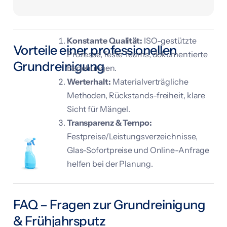
Konstante Qualität:
ISO-gestützte
Vorteile einer professionellen
Prozesse, feste Teams, dokumentierte
Grundreinigung
Begehungen.
Werterhalt:
Materialverträgliche
Methoden, Rückstands-freiheit, klare
Sicht für Mängel.
Transparenz & Tempo:
Festpreise/Leistungsverzeichnisse,
Glas-Sofortpreise und Online-Anfrage
helfen bei der Planung.
FAQ – Fragen zur Grundreinigung
& Frühjahrsputz