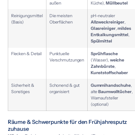
außen
Küche),
Müllbeutel
Reinigungsmittel
Die meisten
pH-neutraler
(Basis)
Oberflächen
Allzweckreiniger
,
Glasreiniger
,
mildes
Entkalkungsmittel
,
Spülmittel
Flecken & Detail
Punktuelle
Sprühflasche
Verschmutzungen
(Wasser),
weiche
Zahnbürste
,
Kunststoffschaber
Sicherheit &
Schonend & gut
Gummihandschuhe
,
Sonstiges
organisiert
alte
Baumwolltücher
,
Warnaufsteller
(optional)
Räume & Schwerpunkte für den Frühjahresputz
zuhause